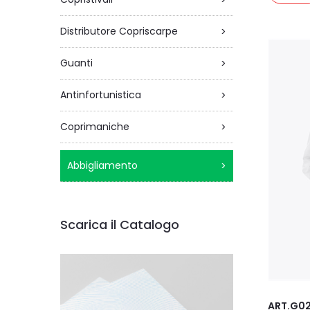
>
Distributore Copriscarpe
>
Guanti
>
Antinfortunistica
>
Coprimaniche
>
Abbigliamento
>
Scarica il Catalogo
ART.G0