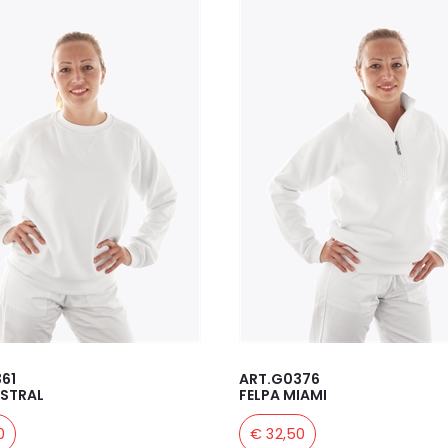
61
ART.G0376
ISTRAL
FELPA MIAMI
0
€ 32,50