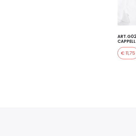
ART.G0
CAPPELL
€ 11,75