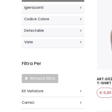
Igienizzanti
>
Codice Colore
>
Detectable
>
Varie
>
Filtra Per
Rimuovi filtro
ART.G0
T-SHIRT
Kit Visitatore
>
€ 6,90
Camici
>