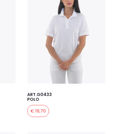
ART.G0433
POLO
€ 16,70