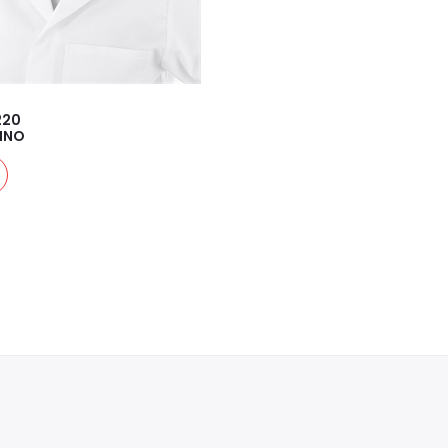
220
INO