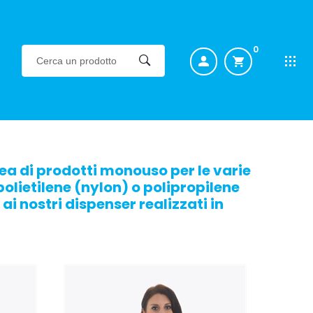
0
nea di prodotti monouso per le varie
polietilene (nylon) o polipropilene
 ai nostri dispenser realizzati in