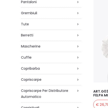
Pantaloni
>
Grembiuli
>
Tute
>
Berretti
>
Mascherine
>
Cuffie
>
Copribarba
>
Copriscarpe
>
Copriscarpe Per Distributore
>
ART.G03
FELPA M
Automatico
€ 26,7
Copristivali