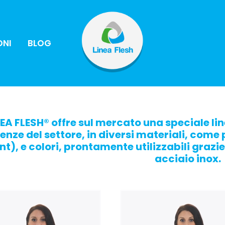
ONI
BLOG
NEA FLESH® offre sul mercato una speciale li
enze del settore, in diversi materiali, come 
nt), e colori, prontamente utilizzabili grazie
acciaio inox.