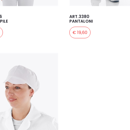
6
ART.3380
PILE
PANTALONI
€ 19,60