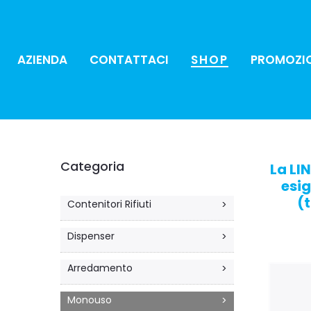
AZIENDA
CONTATTACI
SHOP
PROMOZI
Categoria
La LI
esig
(t
Contenitori Rifiuti
>
Dispenser
>
Arredamento
>
Monouso
>