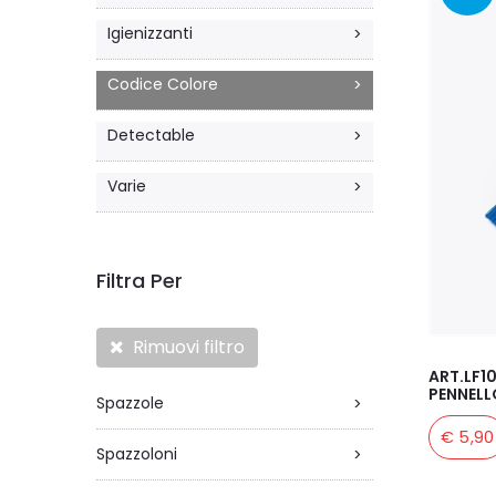
Igienizzanti
>
Codice Colore
>
Detectable
>
Varie
>
Filtra Per
Rimuovi filtro
ART.LF1
PENNELL
Spazzole
>
€ 5,90
Spazzoloni
>