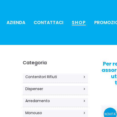
AZIENDA
CONTATTACI
SHOP
PROMOZI
Categoria
Per r
assor
ut
Contenitori Rifiuti
>
Dispenser
>
Arredamento
>
Monouso
>
NOVITA'