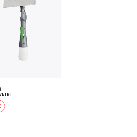
1
VETRI
0