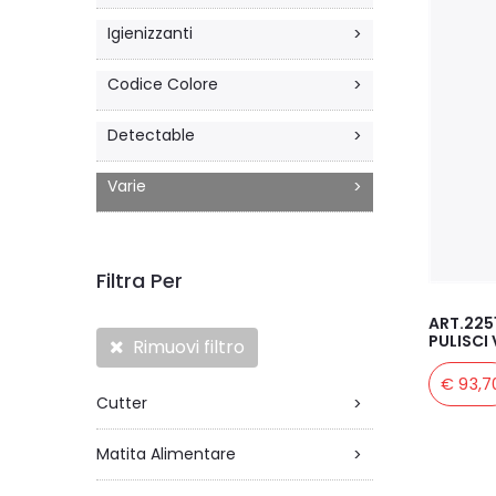
Igienizzanti
>
Codice Colore
>
Detectable
>
Varie
>
Filtra Per
ART.225
PULISCI 
Rimuovi filtro
€ 93,7
Cutter
>
Matita Alimentare
>