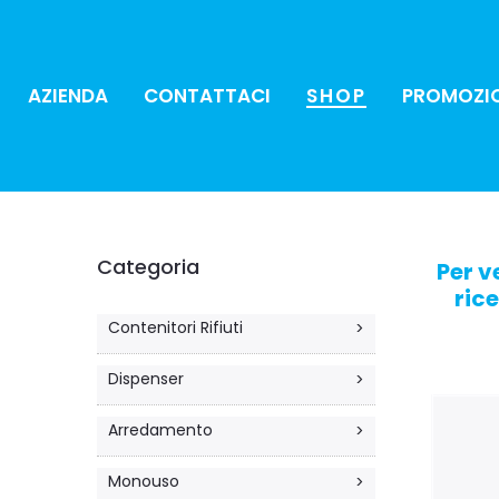
AZIENDA
CONTATTACI
SHOP
PROMOZI
Categoria
Per v
rice
Contenitori Rifiuti
>
Dispenser
>
Arredamento
>
Monouso
>