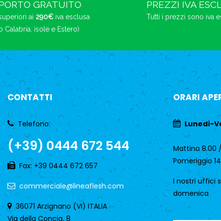
PORTO GRATUITO
PREZZI IVA ESC
superiori ai
290€
iva esclusa
Tutti i prezzi sono iva 
o Calabria, isole e Estero)
CONTATTI
ORARI APE
Telefono:
Lunedì-V
(+39) 0444 672 544
Mattina 8.00 /
Pomeriggio 14
Fax: +39 0444 672 657
I nostri uffici
commerciale@lineaflesh.com
domenica
36071 Arzignano (VI) ITALIA
Via della Concia, 8