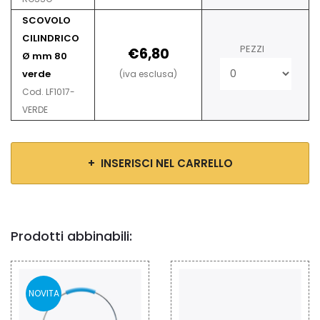
SCOVOLO
CILINDRICO
PEZZI
€6,80
Ø mm 80
verde
(iva esclusa)
Cod. LF1017-
VERDE
+ INSERISCI NEL CARRELLO
Prodotti abbinabili: