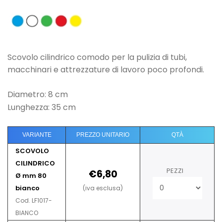
Scovolo cilindrico comodo per la pulizia
di tubi,
macchinari e attrezzature di lavoro
poco profondi.
Diametro: 8 cm
Lunghezza: 35 cm
VARIANTE
PREZZO UNITARIO
QTÀ
SCOVOLO
CILINDRICO
PEZZI
€6,80
Ø mm 80
bianco
(iva esclusa)
Cod. LF1017-
BIANCO