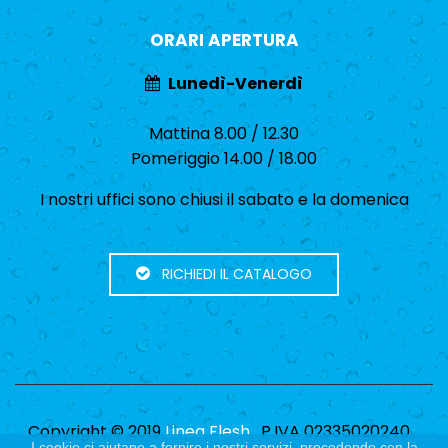
ORARI APERTURA
Lunedì-Venerdì
Mattina 8.00 / 12.30
Pomeriggio 14.00 / 18.00
I nostri uffici sono chiusi il sabato e la domenica
RICHIEDI IL CATALOGO
Copyright © 2019
Linea Flesh
. P.IVA 02335020240.
I cookie ci aiutano a fornire i nostri servizi, procedendo con la