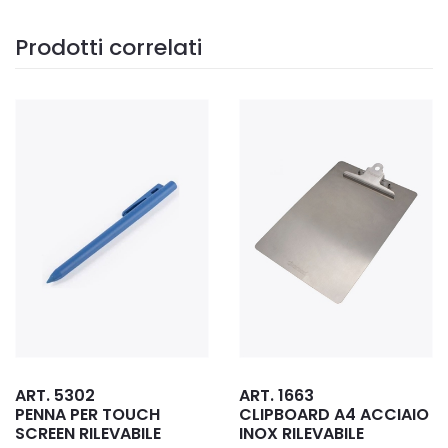
Prodotti correlati
ART. 1663
ART. G0400
H
CLIPBOARD A4 ACCIAIO
PENNARELLO
E
INOX RILEVABILE
CANCELLABILE