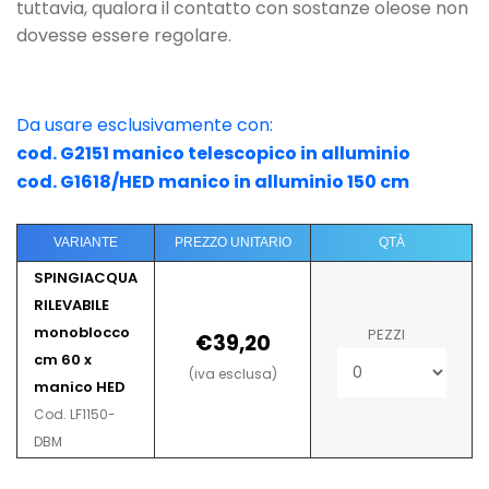
tuttavia, qualora il contatto con sostanze oleose non
dovesse essere regolare.
Da usare esclusivamente con:
cod. G2151 manico telescopico in alluminio
cod. G1618/HED manico in alluminio 150 cm
VARIANTE
PREZZO UNITARIO
QTÀ
SPINGIACQUA
RILEVABILE
monoblocco
PEZZI
€39,20
cm 60 x
(iva esclusa)
manico HED
Cod. LF1150-
DBM