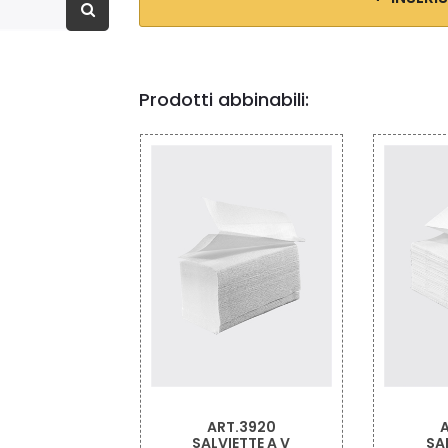
Prodotti abbinabili:
.3920
ART.3904
ETTE A V
SALVIETTE A Z
SALVIET