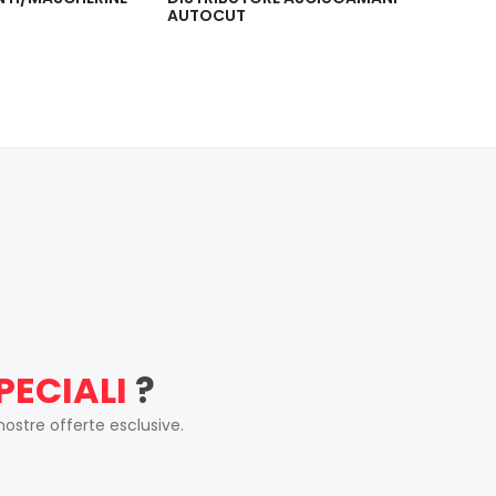
DOPPIO
AUTOMA
PECIALI
?
 nostre offerte esclusive.