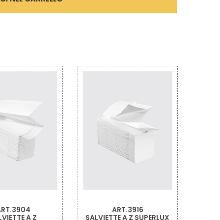
ART.3916
ART.3911
TE A Z SUPERLUX
SALVIETTE A V BIANCHE
SA