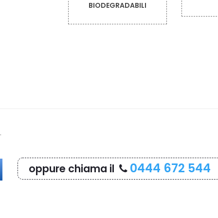
RADABILI
.
0444 672 544
oppure chiama il