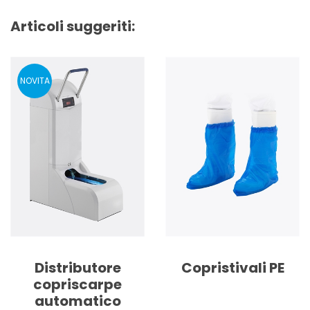
Articoli suggeriti:
A
istributore
Copristivali PE
Cop
opriscarpe
pe
utomatico