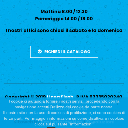
Mattina 8.00 / 12.30
Pomeriggio 14.00 / 18.00
I nostri uffici sono chiusi il sabato e la domenica
RICHIEDI IL CATALOGO
Copyright © 2019
Linea Flesh
. P.IVA 02335020240.
I cookie ci aiutano a fornire i nostri servizi, procedendo con la
Tutela della Privacy
/
Condizioni di Vendita
/
navigazione accetti l'utilizzo dei cookie da parte nostra.
Contributi Pubblici
Il nostro sito non fa uso di cookies di profilazione, ci sono cookies di
terze parti. Per maggiori informazioni su come disattivare i cookies
Sitoweb by
Fast informatica
/
ECsoluzioni
clicca sul pulsante "Informazioni"